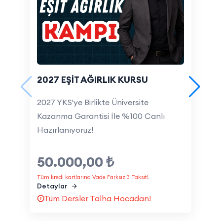
📚 4 canlı ders
━━━━━━━━━━━━━━
🧠
Bu Sistem Neden Çok Güçlü?
Çünkü öğrencinin bütün derslerde karşısında aynı
kişi var.
Aynı mantık.
2027 EŞİT AĞIRLIK KURSU
Aynı sistem.
Aynı anlatım dili.
2027 YKS'ye Birlikte Üniversite
Aynı strateji.
Kazanma Garantisi İle %100 Canlı
Hazırlanıyoruz!
Bu ne sağlar?
2
📌 Daha hızlı öğrenme
📌 Daha az kafa karışıklığı
50.000,00 ₺
20
📌 Daha düzenli ilerleme
K
Tüm kredi kartlarına Vade Farksız 3 Taksit!
📌 Daha yüksek net artışı
H
Detaylar
Tüm Dersler Talha Hocadan!
━━━━━━━━━━━━━━
6
🎯
Bu Program Kimler İçin?