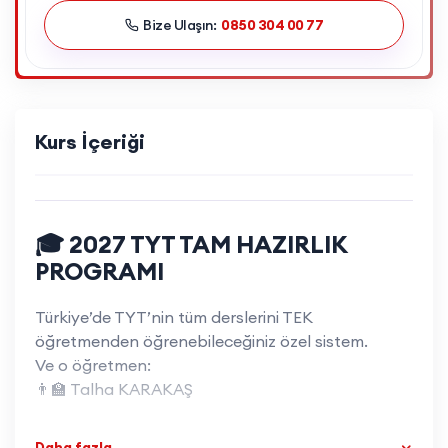
Bize Ulaşın:
0850 304 00 77
Kurs İçeriği
🎓
2027 TYT TAM HAZIRLIK
PROGRAMI
Türkiye’de TYT’nin tüm derslerini TEK
öğretmenden öğrenebileceğiniz özel sistem.
Ve o öğretmen:
👨‍🏫 Talha KARAKAŞ
Yani öğrenci:
Daha fazla