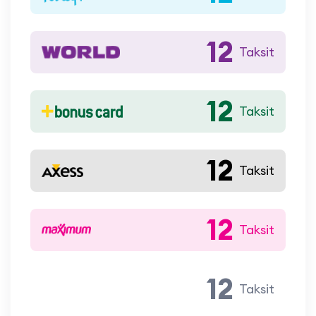
bir TYT hazırlık programı.
12
Ve en önemli kısmı:
Taksit
Bu sistemde öğrenci her derste farklı
hocalarla uğraşmaz.
Tüm süreç boyunca yanında tek bir kişi vardır:
12
Taksit
👨‍🏫 Talha KARAKAŞ
Bu yüzden öğrenciler sadece ders izlemez,
12
gerçekten ilerler.
Taksit
12
Taksit
12
Taksit