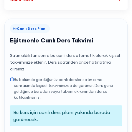
❌ her derste farklı hocaya alışmaya çalışmaz
❌ farklı anlatım tarzlarıyla uğraşmaz
❌ kafa karışıklığı yaşamaz
Tek sistemle ilerler.
Canlı Ders Planı
Bu yüzden çok daha hızlı gelişir.
Eğitmenle Canlı Ders Takvimi
━━━━━━━━━━━━━━
Satın aldıktan sonra bu canlı ders otomatik olarak kişisel
📚 Programda Hangi Dersler Var?
takviminize eklenir. Ders saatinden önce hatırlatma
✔ TYT Matematik
alırsınız.
✔ TYT Geometri
Bu bölümde gördüğünüz canlı dersler satın alma
✔ TYT Fizik
sonrasında kişisel takviminizde de görünür. Ders günü
✔ TYT Kimya
geldiğinde buradan veya takvim ekranından derse
✔ TYT Biyoloji
katılabilirsiniz.
✔ TYT Türkçe
Bu derslerin tüm konuları anlatılır.
Bu kurs için canlı ders planı yakında burada
Ve bu derslerin TAMAMINI
görünecek.
bizzat Talha KARAKAŞ anlatır.
Evet, tamamını.